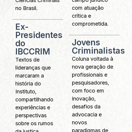
Ciências Criminais
com atuação
no Brasil.
crítica e
comprometida.
Ex-
Presidentes
Jovens
do
Criminalistas
IBCCRIM
Coluna voltada à
Textos de
nova geração de
lideranças que
profissionais e
marcaram a
pesquisadores,
história do
com foco em
Instituto,
inovação,
compartilhando
desafios da
experiências e
advocacia e
perspectivas
novos
sobre os rumos
paradigmas de
da justiça