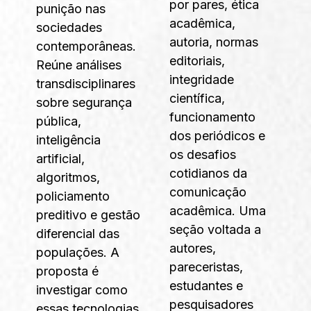
por pares, ética
punição nas
acadêmica,
sociedades
autoria, normas
contemporâneas.
editoriais,
Reúne análises
integridade
transdisciplinares
científica,
sobre segurança
funcionamento
pública,
dos periódicos e
inteligência
os desafios
artificial,
cotidianos da
algoritmos,
comunicação
policiamento
acadêmica. Uma
preditivo e gestão
seção voltada a
diferencial das
autores,
populações. A
pareceristas,
proposta é
estudantes e
investigar como
pesquisadores
essas tecnologias