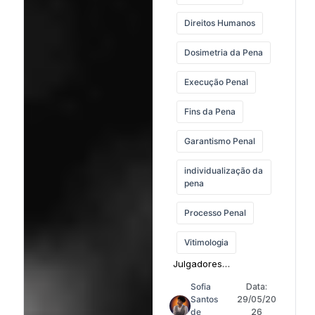
Direitos Humanos
Dosimetria da Pena
Execução Penal
Fins da Pena
Garantismo Penal
individualização da
pena
Processo Penal
Vitimologia
Julgadores
reconhecem efeitos
Sofia
Data:
emocionais
Santos
29/05/20
duradouros sobre
de
26
crianças atingidas