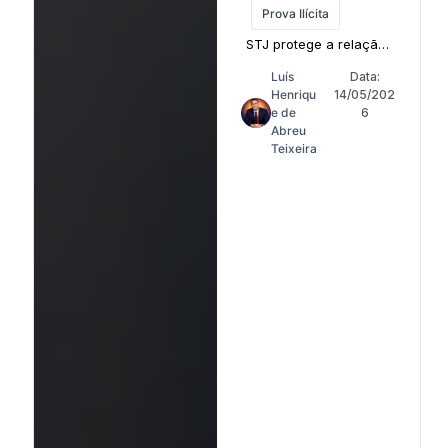
Prova Ilícita
STJ protege a relação
terapêutica frente ao
Luís
Data:
poder punitivo estatal
Henriqu
14/05/202
e de
6
Abreu
Teixeira