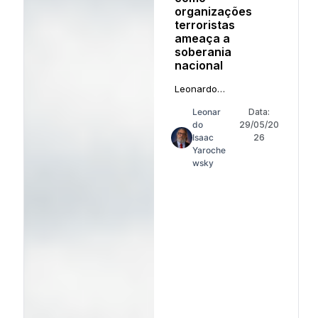
organizações
terroristas
ameaça a
soberania
nacional
Leonardo
Yarochewsky comenta
Leonar
Data:
decisão do presidente
do
29/05/20
dos EUA Donald Trump
Isaac
26
Yaroche
wsky