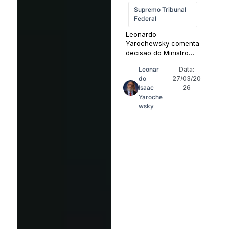
Supremo Tribunal
Federal
Leonardo
Yarochewsky comenta
decisão do Ministro
Alexandre de Moraes
Leonar
Data:
do
27/03/20
Isaac
26
Yaroche
wsky