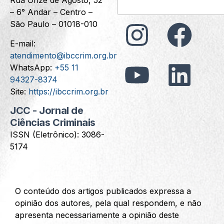
Rua Onze de Agosto, 52
– 6° Andar – Centro –
São Paulo – 01018-010
E-mail:
atendimento@ibccrim.org.br
WhatsApp:
+55 11
94327-8374
Site:
https://ibccrim.org.br
JCC - Jornal de
Ciências Criminais
ISSN (Eletrônico): 3086-
5174
O conteúdo dos artigos publicados expressa a
opinião dos autores, pela qual respondem, e não
apresenta necessariamente a opinião deste