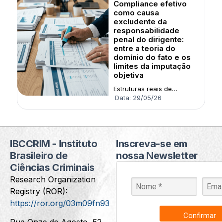
Compliance efetivo
como causa
excludente da
responsabilidade
penal do dirigente:
entre a teoria do
domínio do fato e os
limites da imputação
objetiva
Estruturas reais de
controle interno podem
Data:
29/05/26
redefinir a relação entre
dever de vigilância e
responsabilidade omissiva
IBCCRIM - Instituto
Inscreva-se em
Brasileiro de
nossa Newsletter
Ciências Criminais
Research Organization
Registry (ROR):
https://ror.org/03m09fn93
Confirmar