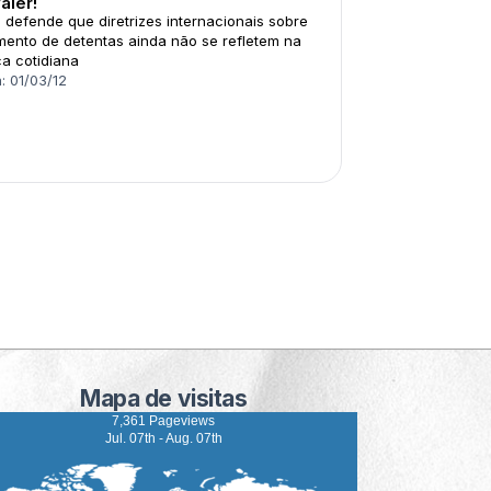
valer!
 defende que diretrizes internacionais sobre
mento de detentas ainda não se refletem na
ca cotidiana
:
01/03/12
Mapa de visitas
7,361 Pageviews
Jul. 07th - Aug. 07th