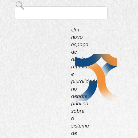
Um
novo
espaço
de
análise,
reflexão
e
pluralidade
no
debate
público
sobre
o
sistema
de