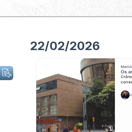
Sobre o JCC
Categorias
22/02/2026
Memór
Os a
Nada foi encontado
Crôni
corred
J