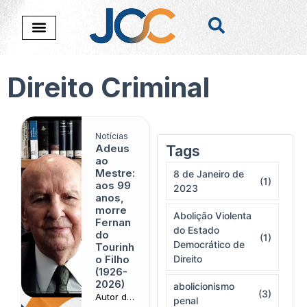
Direito Criminal
Notícias
Adeus
Tags
Nada foi encontado
ao
Mestre:
8 de Janeiro de
(1)
aos 99
2023
anos,
morre
Abolição Violenta
Fernan
do Estado
do
(1)
Democrático de
Tourinh
o Filho
Direito
(1926-
2026)
abolicionismo
(3)
Autor do
penal