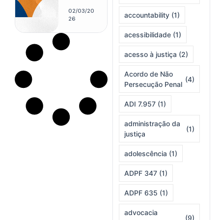
clássico
Manual
02/03/20
accountability
(1)
de
26
Process
acessibilidade
(1)
o Penal,
Tourinho
acesso à justiça
(2)
Filho
transfor
mou
Acordo de Não
(4)
tribunais
Persecução Penal
e salas
de aula
ADI 7.957
(1)
em
extensõe
administração da
s de uma
(1)
justiça
cátedra
rigorosa
e
adolescência
(1)
combativ
a
ADPF 347
(1)
ADPF 635
(1)
advocacia
(9)