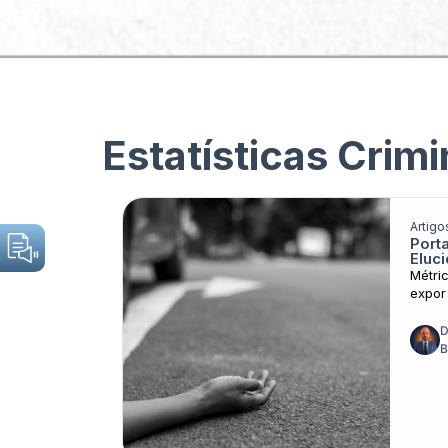
Sobre o JCC
Categorias
Estatísticas Crimi
Artigo
Port
Nada foi encontado
Eluc
Métri
expor
D
B