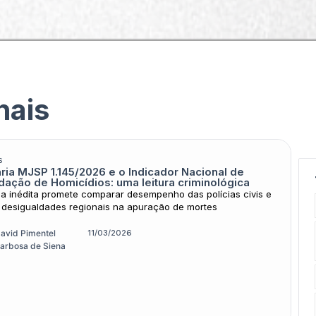
Podcasts & Multimídia
Cursos
Seja apoiador do 
Arquivos
nais
s
aria MJSP 1.145/2026 e o Indicador Nacional de
idação de Homicídios: uma leitura criminológica
ca inédita promete comparar desempenho das polícias civis e
 desigualdades regionais na apuração de mortes
avid Pimentel
11/03/2026
arbosa de Siena