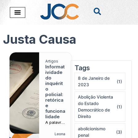
Justa Causa
Artigos
Informat
Tags
Nada foi encontado
ividade
do
8 de Janeiro de
(1)
inquérit
2023
o
policial:
Abolição Violenta
retórica
do Estado
e
(1)
Democrático de
funciona
lidade
Direito
A palavra
que a
abolicionismo
(3)
doutrina
Leona
penal