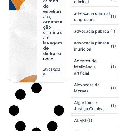
crimes
criminal
de
estelion
advocacia criminal
ato,
(1)
empresarial
organiza
ção
advocacia pública
(1)
criminos
a e
lavagem
advocacia pública
(1)
de
municipal
dinheiro
Corte
Agentes de
superior
inteligência
(1)
exige
25/03/202
artificial
descrição
6
precisa
Alexandre de
de atos
(1)
para
Moraes
sustentar
acusação
Algoritmos e
(1)
complexa
Justiça Criminal
ALMG
(1)