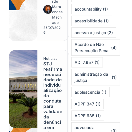
usa para
rdo
esvaziar
Marc
accountability
(1)
garantias
ondes
no
Mach
acessibilidade
(1)
processo
ado
penal
28/07/202
acesso à justiça
(2)
6
Acordo de Não
(4)
Persecução Penal
Notícias
ADI 7.957
(1)
STJ
reafirma
necessi
administração da
(1)
dade de
justiça
individu
alização
adolescência
(1)
da
conduta
ADPF 347
(1)
para
validade
ADPF 635
(1)
da
denúnci
a em
advocacia
(9)