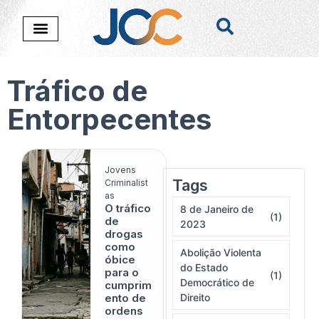
Tráfico de
Entorpecentes
Jovens
Tags
Nada foi encontado
Criminalist
as
O tráfico
8 de Janeiro de
(1)
de
2023
drogas
como
Abolição Violenta
óbice
do Estado
para o
(1)
Democrático de
cumprim
ento de
Direito
ordens