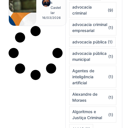
como
s
advocacia
ameaça
Castel
(9)
continent
lar
criminal
al e
16/03/2026
levanta
advocacia criminal
(1)
temor de
empresarial
ações
unilaterais
advocacia pública
(1)
advocacia pública
(1)
municipal
Agentes de
inteligência
(1)
artificial
Alexandre de
(1)
Moraes
Algoritmos e
(1)
Justiça Criminal