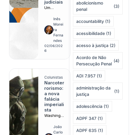
judiciais
abolicionismo
(3)
Um
penal
estudo de
caso da
Inês
accountability
(1)
interferên
Morei
cia do
ra
acessibilidade
(1)
tráfico no
Ferna
cumprime
ndes
acesso à justiça
(2)
nto de
02/06/202
diligência
6
s na
Acordo de Não
(4)
central de
Persecução Penal
mandados
de Duque
ADI 7.957
(1)
Colunistas
de Caxias
Narcoter
rorismo:
administração da
(1)
a nova
justiça
falácia
imperiali
adolescência
(1)
sta
Washingto
ADPF 347
(1)
n avalia
facções
João
ADPF 635
(1)
brasileiras
Carlo