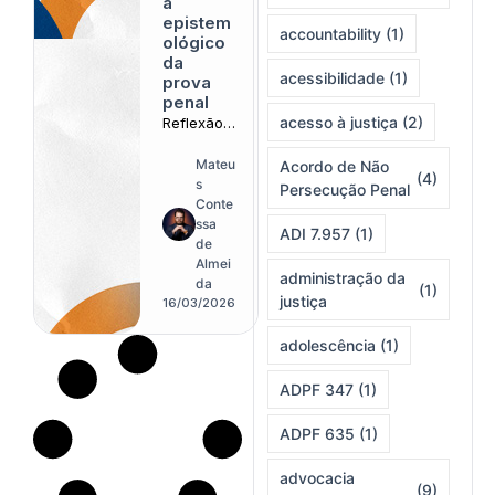
a
epistem
accountability
(1)
ológico
da
acessibilidade
(1)
prova
penal
acesso à justiça
(2)
Reflexão
teórica
aponta
Mateu
Acordo de Não
(4)
tensão
s
Persecução Penal
crescente
Conte
entre
ssa
ADI 7.957
(1)
expansão
de
repressiva
Almei
administração da
e
da
(1)
justiça
proteção
16/03/2026
das
liberdades
adolescência
(1)
individuais
ADPF 347
(1)
ADPF 635
(1)
advocacia
(9)