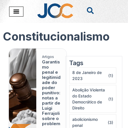
Constitucionalismo
Artigos
Garantis
Tags
Nada foi encontado
mo
penal e
8 de Janeiro de
(1)
legitimid
2023
ade do
poder
Abolição Violenta
punitivo:
do Estado
notas a
(1)
Democrático de
partir de
Luigi
Direito
Ferrajoli
sobre o
abolicionismo
(3)
problem
penal