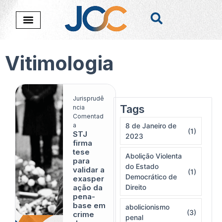
Vitimologia
Jurisprudê
Tags
Nada foi encontado
ncia
Comentad
a
8 de Janeiro de
(1)
STJ
2023
firma
tese
Abolição Violenta
para
do Estado
validar a
(1)
Democrático de
exasper
ação da
Direito
pena-
base em
abolicionismo
(3)
crime
penal