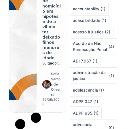
de
homicídi
accountability
(1)
o em
hipótes
acessibilidade
(1)
e de a
vítima
ter
acesso à justiça
(2)
deixado
filhos
Acordo de Não
(4)
menore
Persecução Penal
s de
idade
ADI 7.957
(1)
Julgadore
s
administração da
reconhec
Sofia
(1)
justiça
em efeitos
Santo
emocionai
s de
s
Olivei
adolescência
(1)
duradouro
ra
s sobre
29/05/202
ADPF 347
(1)
crianças
6
atingidas
ADPF 635
(1)
pela
violência
advocacia
letal
(9)