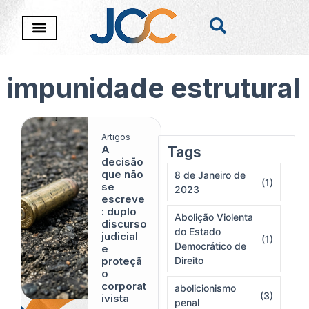
impunidade estrutural
Artigos
A
Tags
Nada foi encontado
decisão
que não
8 de Janeiro de
(1)
se
2023
escreve
: duplo
Abolição Violenta
discurso
do Estado
judicial
(1)
Democrático de
e
proteçã
Direito
o
corporat
abolicionismo
(3)
ivista
penal