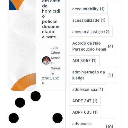
em caso
de
accountability
(1)
homicídi
o
acessibilidade
(1)
policial
docume
ntado
acesso à justiça
(2)
A morte
de um
Acordo de Não
(4)
estudante
Julio
Persecução Penal
transform
César
a um
Acost
ADI 7.957
(1)
acórdão
a-
em estudo
Navar
administração da
sobre
ro
(1)
justiça
linguagem
27/05/202
, poder e
6
proteção
adolescência
(1)
institucion
al
ADPF 347
(1)
ADPF 635
(1)
advocacia
(10)