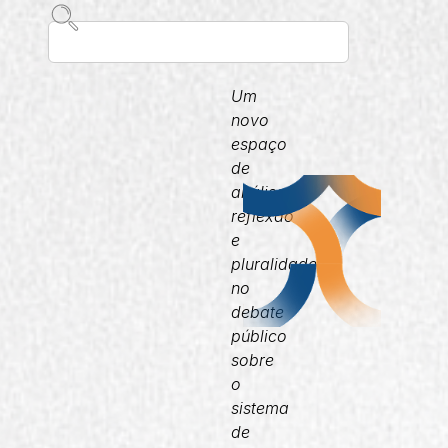
Um
novo
espaço
de
análise,
reflexão
e
pluralidade
no
debate
público
sobre
o
sistema
de