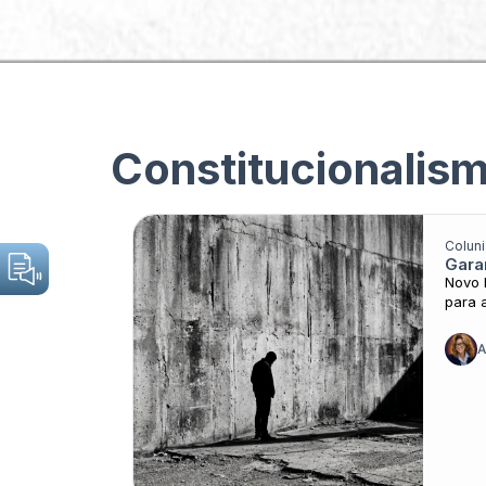
Sobre o JCC
Categorias
Constitucionalism
Coluni
Gara
Nada foi encontado
Novo 
para 
A