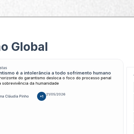
Podcasts & Multimídia
Cursos
Seja apoiador do 
Arquivos
o Global
stas
ntismo é a intolerância a todo sofrimento humano
horizonte do garantismo desloca o foco do processo penal
a sobrevivência da humanidade
21/05/2026
na Cláudia Pinho
+1