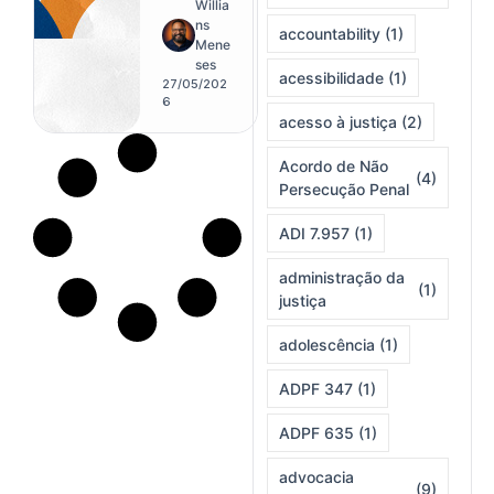
acadêmic
Willia
a
ns
accountability
(1)
depende
Mene
de
ses
acessibilidade
(1)
contribuiç
27/05/202
ão efetiva
6
acesso à justiça
(2)
e
consentim
ento
Acordo de Não
(4)
expresso
Persecução Penal
ADI 7.957
(1)
administração da
(1)
justiça
adolescência
(1)
ADPF 347
(1)
ADPF 635
(1)
advocacia
(9)