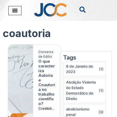
coautoria
Conversa
Tags
Nada foi encontado
de Editor
O que
caracter
8 de Janeiro de
(1)
iza
2023
Autoria
e
Abolição Violenta
Coautori
do Estado
a no
(1)
Democrático de
trabalho
científic
Direito
o?
Credibilid
abolicionismo
(3)
ade
penal