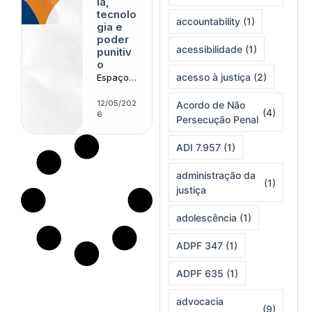
ia,
tecnolo
accountability
(1)
gia e
poder
acessibilidade
(1)
punitiv
o
acesso à justiça
(2)
Espaço
reúne
pesquisa
12/05/202
Acordo de Não
(4)
dores
6
Persecução Penal
para
discutir
ADI 7.957
(1)
algoritmo
s,
administração da
biometria
(1)
justiça
e
expansã
o
adolescência
(1)
tecnopolí
tica do
ADPF 347
(1)
controle
social na
ADPF 635
(1)
América
Latina
advocacia
(9)