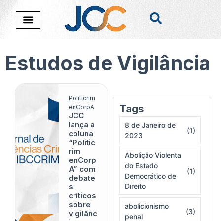
Estudos de Vigilância
Politicrim
Tags
Nada foi encontado
enCorpA
JCC
lança a
8 de Janeiro de
(1)
coluna
2023
“Politic
rim
Abolição Violenta
enCorp
do Estado
A” com
(1)
Democrático de
debate
s
Direito
críticos
sobre
abolicionismo
(3)
vigilânc
penal