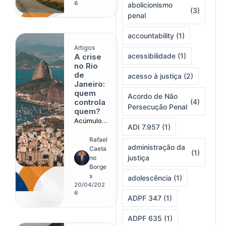
constituci
6
abolicionismo
(3)
onais
penal
accountability
(1)
Artigos
acessibilidade
(1)
A crise
no Rio
de
acesso à justiça
(2)
Janeiro:
quem
Acordo de Não
controla
(4)
Persecução Penal
quem?
Acúmulo
ADI 7.957
(1)
de
funções
Rafael
administração da
no topo
Caeta
(1)
do
justiça
no
Judiciário
Borge
tensiona
s
adolescência
(1)
arranjo
20/04/202
institucion
6
ADPF 347
(1)
al
fluminens
ADPF 635
(1)
e