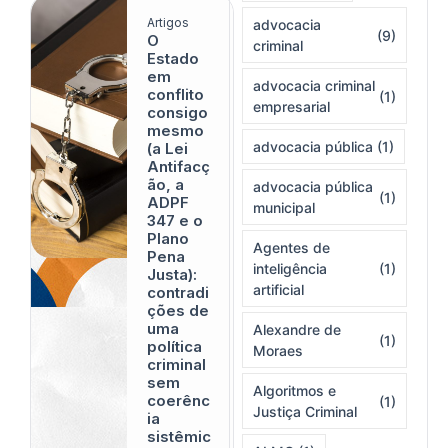
Artigos
advocacia
(9)
O
criminal
Estado
em
advocacia criminal
conflito
(1)
empresarial
consigo
mesmo
advocacia pública
(1)
(a Lei
Antifacç
ão, a
advocacia pública
(1)
ADPF
municipal
347 e o
Plano
Agentes de
Pena
inteligência
(1)
Justa):
artificial
contradi
ções de
uma
Alexandre de
(1)
política
Moraes
criminal
sem
Algoritmos e
coerênc
(1)
Justiça Criminal
ia
sistêmic