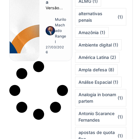
ALMG
(1)
a
Versão
condensa
alternativas
(1)
da do
Murilo
penais
artigo
Mach
submetido
ado
Amazônia
(1)
à Revista
Range
Brasileira
l
Ambiente digital
(1)
de
27/03/202
Ciências
6
América Latina
(2)
Criminais
Ampla defesa
(8)
Análise Espacial
(1)
Analogia in bonam
(1)
partem
Antonio Scarance
(1)
Fernandes
apostas de quota
(1)
fixa