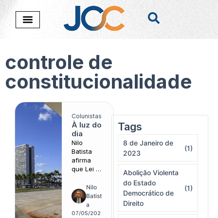
controle de
constitucionalidade
Colunistas
À luz do
Tags
Nada foi encontado
dia
Nilo
8 de Janeiro de
(1)
Batista
2023
afirma
que Lei nº
Abolição Violenta
15.397/26
do Estado
amplia a
Nilo
(1)
Democrático de
repressão
Batist
Direito
e fragiliza
a
limites
07/05/202