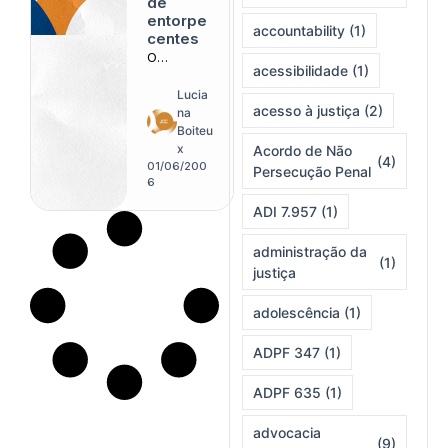
de
entorpe
accountability
(1)
centes
O
acessibilidade
(1)
endureci
mento
Lucia
acesso à justiça
(2)
legal que
na
prometeu
Boiteu
moderniza
x
Acordo de Não
(4)
r
01/06/200
Persecução Penal
respostas
6
às drogas
ADI 7.957
(1)
levanta
dúvidas
administração da
sobre
(1)
justiça
seus
efeitos
práticos
adolescência
(1)
no
encarcera
ADPF 347
(1)
mento
ADPF 635
(1)
advocacia
(9)