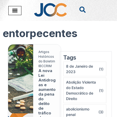
entorpecentes
Artigos
Tags
Nada foi encontado
Históricos
do Boletim
IBCCRIM
8 de Janeiro de
(1)
A nova
2023
Lei
Antidrog
Abolição Violenta
as e
do Estado
aumento
(1)
Democrático de
da pena
do
Direito
delito
de
abolicionismo
(3)
tráfico
penal