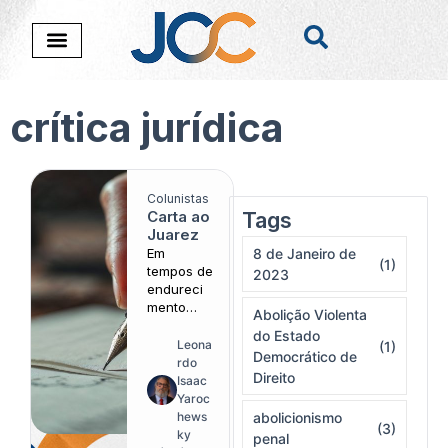
crítica jurídica
Colunistas
Carta ao
Tags
Nada foi encontado
Juarez
Em
8 de Janeiro de
(1)
tempos de
2023
endureci
mento
Abolição Violenta
penal,
do Estado
uma
Leona
(1)
Democrático de
reflexão
rdo
Direito
urgente
Isaac
sobre os
Yaroc
riscos de
hews
abolicionismo
(3)
transform
ky
penal