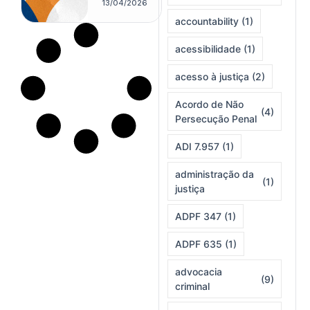
ar a pena
13/04/2026
em
accountability
(1)
solução
universal
acessibilidade
(1)
acesso à justiça
(2)
Acordo de Não
(4)
Persecução Penal
ADI 7.957
(1)
administração da
(1)
justiça
ADPF 347
(1)
ADPF 635
(1)
advocacia
(9)
criminal