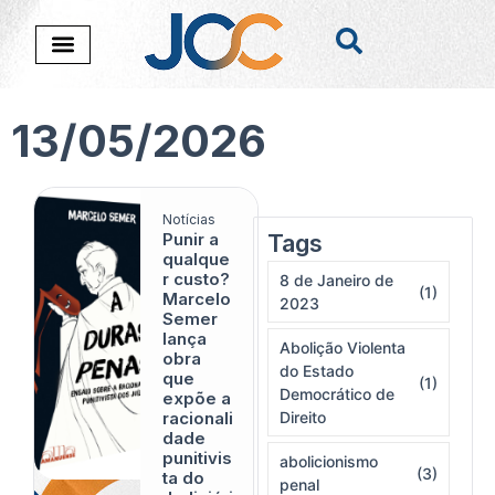
13/05/2026
Notícias
Punir a
Tags
Nada foi encontado
qualque
r custo?
8 de Janeiro de
(1)
Marcelo
2023
Semer
lança
Abolição Violenta
obra
do Estado
que
(1)
Democrático de
expõe a
racionali
Direito
dade
punitivis
abolicionismo
(3)
ta do
penal