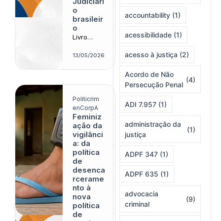
Judiciári
o
accountability
(1)
brasileir
o
acessibilidade
(1)
Livro
questiona
acesso à justiça
(2)
as bases
13/05/2026
institucion
ais da
Acordo de Não
(4)
cultura
Persecução Penal
sancionat
ória e o
Politicrim
ADI 7.957
(1)
papel do
enCorpA
Feminiz
Judiciário
administração da
ação da
na lógica
(1)
vigilânci
justiça
do
a: da
encarcera
política
mento
ADPF 347
(1)
de
desenca
ADPF 635
(1)
rcerame
nto à
advocacia
nova
(9)
criminal
política
de