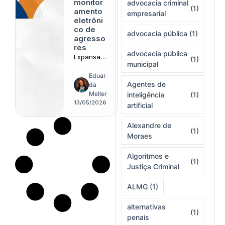
monitor
advocacia criminal
(1)
amento
empresarial
eletrôni
co de
advocacia pública
(1)
agresso
res
advocacia pública
Expansão
(1)
municipal
das
tornozelei
Eduar
ras
Agentes de
da
redefine o
Meller
inteligência
(1)
espaço
13/05/2026
artificial
doméstico
como
Alexandre de
extensão
(1)
Moraes
silenciosa
da gestão
Algoritmos e
punitiva
(1)
contempo
Justiça Criminal
rânea
ALMG
(1)
alternativas
(1)
penais