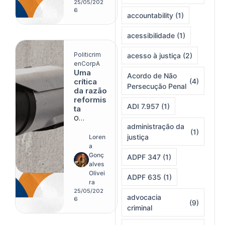
reduzir a
25/05/202
violência
6
accountability
(1)
acessibilidade
(1)
Politicrim
acesso à justiça
(2)
enCorpA
Uma
Acordo de Não
crítica
(4)
Persecução Penal
da razão
reformis
ADI 7.957
(1)
ta
O
administração da
policiame
(1)
nto
justiça
Loren
democráti
a
co talvez
Gonç
ADPF 347
(1)
seja
alves
apenas
Olivei
ADPF 635
(1)
outra face
ra
da
25/05/202
advocacia
expansão
6
(9)
criminal
do
controle