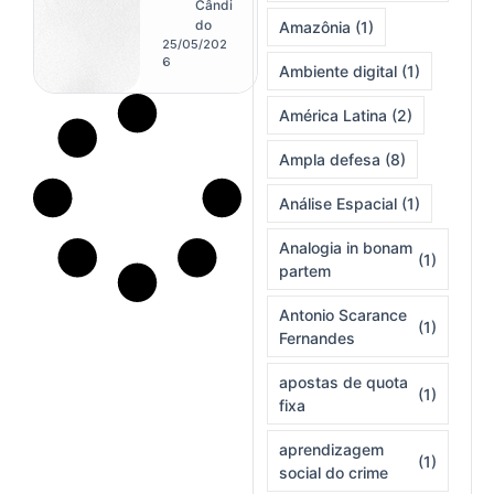
no centro
Cândi
do debate
do
Amazônia
(1)
penal
25/05/202
contempo
6
Ambiente digital
(1)
râneo
América Latina
(2)
Ampla defesa
(8)
Análise Espacial
(1)
Analogia in bonam
(1)
partem
Antonio Scarance
(1)
Fernandes
apostas de quota
(1)
fixa
aprendizagem
(1)
social do crime