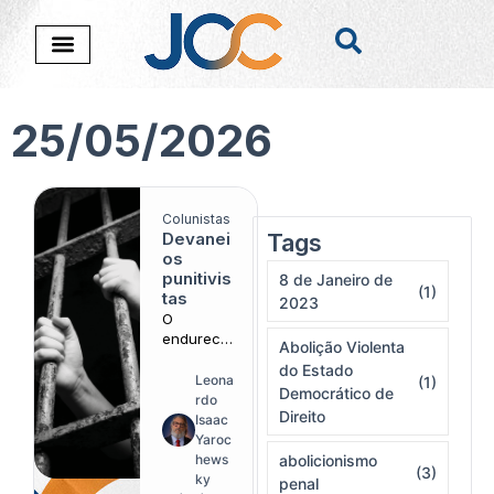
25/05/2026
Colunistas
Devanei
Tags
Nada foi encontado
os
punitivis
8 de Janeiro de
(1)
tas
2023
O
endureci
Abolição Violenta
mento das
do Estado
penas
Leona
(1)
Democrático de
segue
rdo
Direito
produzind
Isaac
o prisões
Yaroc
lotadas
hews
abolicionismo
(3)
sem
ky
penal