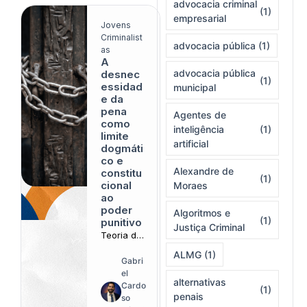
estatal
advocacia criminal
(1)
empresarial
Jovens
Criminalist
advocacia pública
(1)
as
A
advocacia pública
desnec
(1)
essidad
municipal
e da
pena
Agentes de
como
inteligência
(1)
limite
artificial
dogmáti
co e
Alexandre de
constitu
(1)
cional
Moraes
ao
poder
Algoritmos e
(1)
punitivo
Justiça Criminal
Teoria de
Roxin
ALMG
(1)
recoloca
Gabri
a utilidade
el
alternativas
da
Cardo
(1)
penais
punição
so