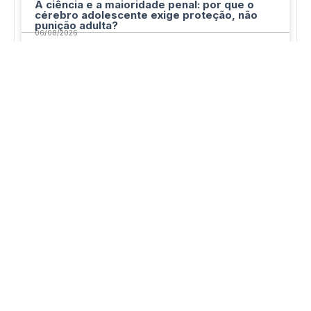
A ciência e a maioridade penal: por que o
cérebro adolescente exige proteção, não
punição adulta?
06/08/2026
Artigos Históricos do Boletim IBCCRIM